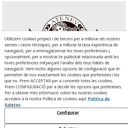
Utilitzem cookies pròpies i de tercers per a millorar els nostres
serveis i raons tècniques, per a millorar la teva experiència de
navegació, per a emmagatzemar les teves preferències i,
opcionalment, per a mostrar-te publicitat relacionada amb les
teves preferències mitjançant l'anàlisi dels teus hàbits de
navegació. Hem inclòs algunes opcions de configuració que et
permeten dir-nos exactament les cookies que prefereixes i les
Avís Legal
que no. Prem ACCEPTAR per a consentir totes les cookies.
Política Cookies
Prem CONFIGURACIÓ per a decidir les opcions que prefereixes.
Política de Privacitat
Per a obtenir més informació sobre les nostres cookies
accedeix a la nostra Política de cookies aquí:
Política de
ateneutarrega
@ateneutarrega
Galetes
@ateneutarrega
Configurar
Tel. 973 310 734
Plaça del Carme, 14,
25300
TÀRREGA
(Lleida)