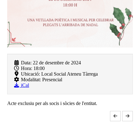
Data:
22 de desembre de 2024
Hora:
18:00
Ubicació:
Local Social Ateneu Tàrrega
Modalitat:
Presencial
iCal
Acte exclusiu per als socis i sòcies de l'entitat.