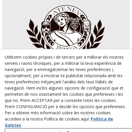
Utilitzem cookies pròpies i de tercers per a millorar els nostres
serveis i raons tècniques, per a millorar la teva experiència de
navegació, per a emmagatzemar les teves preferències i,
Avís Legal
opcionalment, per a mostrar-te publicitat relacionada amb les
Política Cookies
teves preferències mitjançant l'anàlisi dels teus hàbits de
Política de Privacitat
navegació. Hem inclòs algunes opcions de configuració que et
ateneutarrega
permeten dir-nos exactament les cookies que prefereixes i les
@ateneutarrega
que no. Prem ACCEPTAR per a consentir totes les cookies.
@ateneutarrega
Prem CONFIGURACIÓ per a decidir les opcions que prefereixes.
Tel. 973 310 734
Per a obtenir més informació sobre les nostres cookies
Plaça del Carme, 14,
accedeix a la nostra Política de cookies aquí:
Política de
25300
TÀRREGA
(Lleida)
Galetes