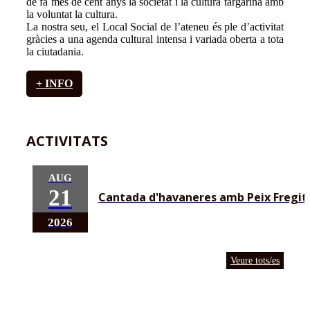
de fa més de cent anys la societat i la cultura targarina amb
la voluntat la cultura.
La nostra seu, el Local Social de l’ateneu és ple d’activitat
gràcies a una agenda cultural intensa i variada oberta a tota
la ciutadania.
+ INFO
ACTIVITATS
AUG
21
Cantada d'havaneres amb Peix Fregit
2026
Veure tots/es