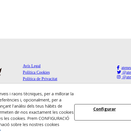
Avís Legal
atene
Política Cookies
@ate
@ate
Política de Privacitat
rveis i raons tècniques, per a millorar la
ferències i, opcionalment, per a
Tel. 973 310 734
çant l'anàlisi dels teus hàbits de
Plaça del Carme, 14,
Configurar
25300
TÀRREGA
(Lleida)
ermeten dir-nos exactament les cookies
otes les cookies. Prem CONFIGURACIÓ
rmació sobre les nostres cookies
© 08/2026 Societat Ateneu Tàrrega - Tots els drets reservats.
s