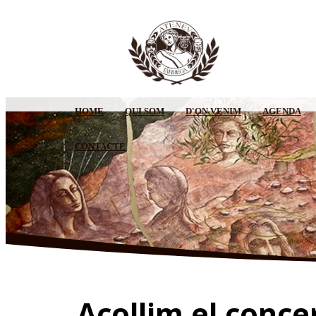
HOME
QUI SOM
D'ON VENIM
AGENDA
CONTACTE
Acollim el conce