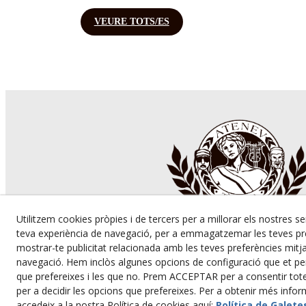
VEURE TOTS/ES
Utilitzem cookies pròpies i de tercers per a millorar els nostres se
teva experiència de navegació, per a emmagatzemar les teves pre
mostrar-te publicitat relacionada amb les teves preferències mitjan
navegació. Hem inclòs algunes opcions de configuració que et p
que prefereixes i les que no. Prem ACCEPTAR per a consentir t
per a decidir les opcions que prefereixes. Per a obtenir més info
accedeix a la nostra Política de cookies aquí:
Política de Galete